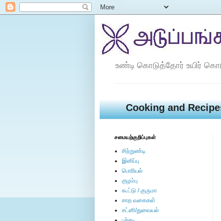
உண்டி கொடுத்தோர் உயிர் கொ
Cooking and Recipe
சமையற்குறிப்புகள்
சிற்றுண்டி
இனிப்பு
பொரியல்
குழம்பு
கூட்டு / குருமா
சாத வகைகள்
சட்னி/துவையல்
பச்சடி