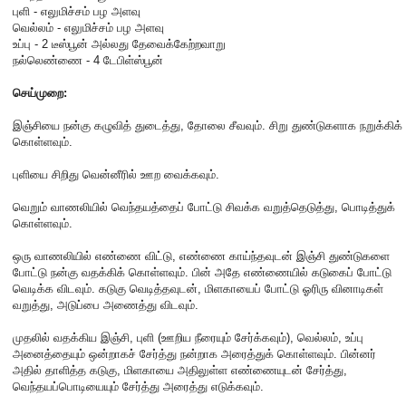
புளி - எலுமிச்சம் பழ அளவு
வெல்லம் - எலுமிச்சம் பழ அளவு
உப்பு - 2 டீஸ்பூன் அல்லது தேவைக்கேற்றவாறு
நல்லெண்ணை - 4 டேபிள்ஸ்பூன்
செய்முறை:
இஞ்சியை நன்கு கழுவித் துடைத்து, தோலை சீவவும். சிறு துண்டுகளாக நறுக்கிக்
கொள்ளவும்.
புளியை சிறிது வென்னீரில் ஊற வைக்கவும்.
வெறும் வாணலியில் வெந்தயத்தைப் போட்டு சிவக்க வறுத்தெடுத்து, பொடித்துக்
கொள்ளவும்.
ஒரு வாணலியில் எண்ணை விட்டு, எண்ணை காய்ந்தவுடன் இஞ்சி துண்டுகளை
போட்டு நன்கு வதக்கிக் கொள்ளவும். பின் அதே எண்ணையில் கடுகைப் போட்டு
வெடிக்க விடவும். கடுகு வெடித்தவுடன், மிளகாயைப் போட்டு ஓரிரு வினாடிகள்
வறுத்து, அடுப்பை அணைத்து விடவும்.
முதலில் வதக்கிய இஞ்சி, புளி (ஊறிய நீரையும் சேர்க்கவும்), வெல்லம், உப்பு
அனைத்தையும் ஒன்றாகச் சேர்த்து நன்றாக அரைத்துக் கொள்ளவும். பின்னர்
அதில் தாளித்த கடுகு, மிளகாயை அதிலுள்ள எண்ணையுடன் சேர்த்து,
வெந்தயப்பொடியையும் சேர்த்து அரைத்து எடுக்கவும்.