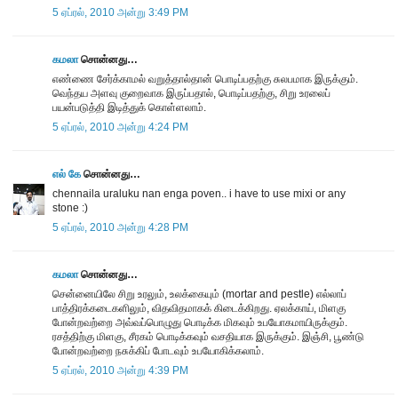
5 ஏப்ரல், 2010 அன்று 3:49 PM
கமலா
சொன்னது…
எண்ணை சேர்க்காமல் வறுத்தால்தான் பொடிப்பதற்கு சுலபமாக இருக்கும்.
வெந்தய அளவு குறைவாக இருப்பதால், பொடிப்பதற்கு, சிறு உரலைப்
பயன்படுத்தி இடித்துக் கொள்ளலாம்.
5 ஏப்ரல், 2010 அன்று 4:24 PM
எல் கே
சொன்னது…
chennaila uraluku nan enga poven.. i have to use mixi or any
stone :)
5 ஏப்ரல், 2010 அன்று 4:28 PM
கமலா
சொன்னது…
சென்னையிலே சிறு உரலும், உலக்கையும் (mortar and pestle) எல்லாப்
பாத்திரக்கடைகளிலும், விதவிதமாகக் கிடைக்கிறது. ஏலக்காய், மிளகு
போன்றவற்றை அவ்வப்பொழுது பொடிக்க மிகவும் உபயோகமாயிருக்கும்.
ரசத்திற்கு மிளகு, சீரகம் பொடிக்கவும் வசதியாக இருக்கும். இஞ்சி, பூண்டு
போன்றவற்றை நசுக்கிப் போடவும் உபயோகிக்கலாம்.
5 ஏப்ரல், 2010 அன்று 4:39 PM