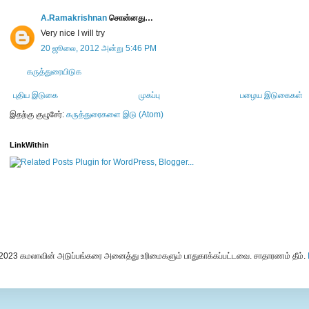
A.Ramakrishnan
சொன்னது…
Very nice I will try
20 ஜூலை, 2012 அன்று 5:46 PM
கருத்துரையிடுக
புதிய இடுகை
முகப்பு
பழைய இடுகைகள்
இதற்கு குழுசேர்:
கருத்துரைகளை இடு (Atom)
LinkWithin
-2023 கமலாவின் அடுப்பங்கரை அனைத்து உரிமைகளும் பாதுகாக்கப்பட்டவை. சாதாரணம் தீம்.