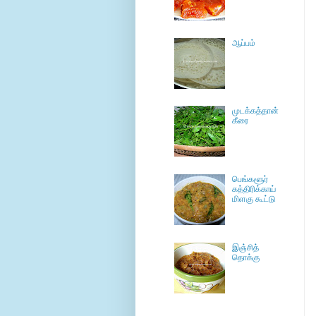
ஆப்பம்
முடக்கத்தான்
கீரை
பெங்களூர்
கத்திரிக்காய்
மிளகு கூட்டு
இஞ்சித்
தொக்கு