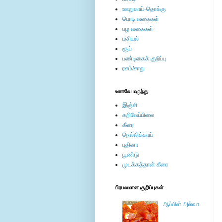
ஊறுகாய்-தொக்கு
பொடி வகைகள்
பழ வகைகள்
மசியல்
சூப்
பண்டிகைக் குறிப்பு
ரசம்/சாறு
உணவே மருந்து
இஞ்சி
கறிவேப்பிலை
கீரை
நெல்லிக்காய்
புதினா
பூண்டு
முடக்கத்தான் கீரை
பிரபலமான குறிப்புகள்
ஆப்பிள் அல்வா