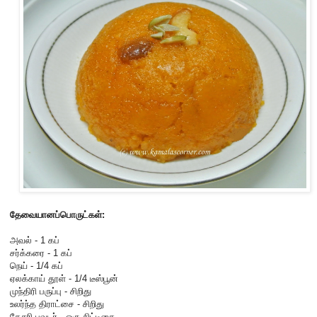
தேவையானப்பொருட்கள்:
அவல் - 1 கப்
சர்க்கரை - 1 கப்
நெய் - 1/4 கப்
ஏலக்காய் தூள் - 1/4 டீஸ்பூன்
முந்திரி பருப்பு - சிறிது
உலர்ந்த திராட்சை - சிறிது
கேசரி பவுடர் - ஒரு சிட்டிகை