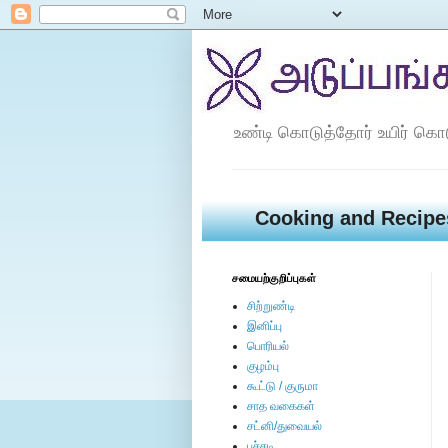
உண்டி கொடுத்தோர் உயிர் கொ
Cooking and Recipe
சமையற்குறிப்புகள்
சிற்றுண்டி
இனிப்பு
பொரியல்
குழம்பு
கூட்டு / குருமா
சாத வகைகள்
சட்னி/துவையல்
பச்சடி