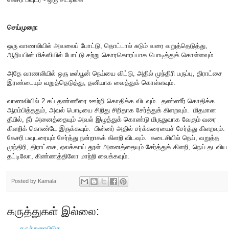
செய்முறை:
ஒரு வாணலியில் அவலைப் போட்டு, தொட்டால் சுடும் வரை வறுத்தெடுத்து,
ஆறியபின் மிக்ஸியில் போட்டு சற்று கொரகொரப்பாக பொடித்துக் கொள்ளவும்.
அதே வாணலியில் ஒரு டீஸ்பூன் நெய்யை விட்டு, அதில் முந்திரி பருப்பு, திராட்சை
இரண்டையும் வறுத்தெடுத்து, தனியாக வைத்துக் கொள்ளவும்.
வாணலியில் 2 கப் தண்ணீரை ஊற்றி கொதிக்க விடவும். தண்ணீர் கொதிக்க
ஆரம்பித்ததும், அவல் பொடியை சிறிது சிறிதாக சேர்த்துக் கிளறவும். மிதமான
தீயில், நீர் அனைத்தையும் அவல் இழுத்துக் கொண்டு மிருதுவாக வேகும் வரை
கிளறிக் கொண்டே இருக்கவும். பின்னர் அதில் சர்க்கரையைச் சேர்த்து கிளறவும்.
கேசரி பவுடரையும் சேர்த்து நன்றாகக் கிளறி விடவும். கடைசியில் நெய், வறுத்த
முந்திரி, திராட்சை, ஏலக்காய் தூள் அனைத்தையும் சேர்த்துக் கிளறி, நெய் தடவிய
தட்டிலோ, கிண்ணத்திலோ மாற்றி வைக்கவும்.
Posted by
Kamala
கருத்துகள் இல்லை:
கருத்துரையிடுக