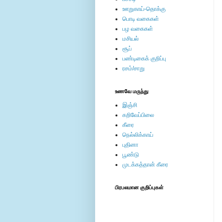
ஊறுகாய்-தொக்கு
பொடி வகைகள்
பழ வகைகள்
மசியல்
சூப்
பண்டிகைக் குறிப்பு
ரசம்/சாறு
உணவே மருந்து
இஞ்சி
கறிவேப்பிலை
கீரை
நெல்லிக்காய்
புதினா
பூண்டு
முடக்கத்தான் கீரை
பிரபலமான குறிப்புகள்