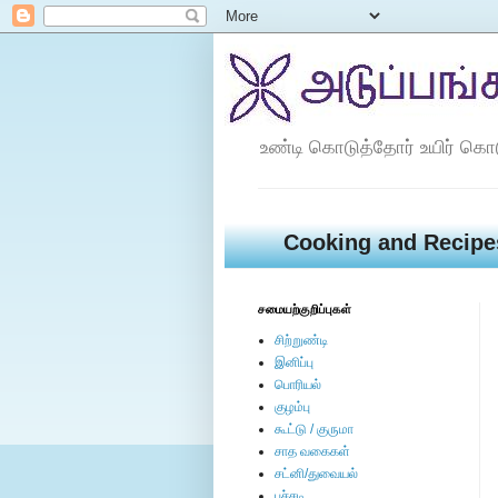
உண்டி கொடுத்தோர் உயிர் கொ
Cooking and Recipe
சமையற்குறிப்புகள்
சிற்றுண்டி
இனிப்பு
பொரியல்
குழம்பு
கூட்டு / குருமா
சாத வகைகள்
சட்னி/துவையல்
பச்சடி