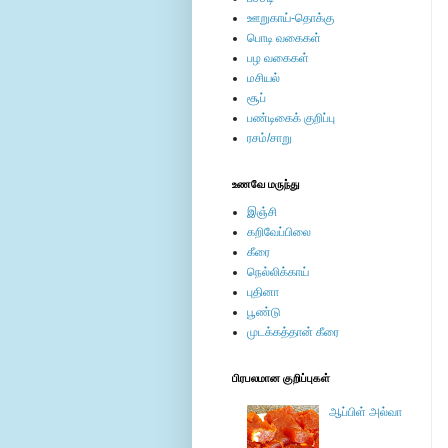
ஊறுகாய்-தொக்கு
பொடி வகைகள்
பழ வகைகள்
மசியல்
சூப்
பண்டிகைக் குறிப்பு
ரசம்/சாறு
உணவே மருந்து
இஞ்சி
கறிவேப்பிலை
கீரை
நெல்லிக்காய்
புதினா
பூண்டு
முடக்கத்தான் கீரை
பிரபலமான குறிப்புகள்
ஆப்பிள் அல்வா