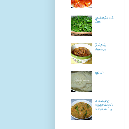
முடக்கத்தான்
கீரை
இஞ்சித்
தொக்கு
ஆப்பம்
பெங்களூர்
கத்திரிக்காய்
மிளகு கூட்டு