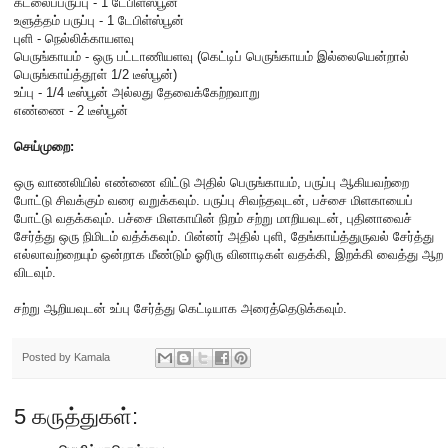
கடலைப்பருப்பு - 1 டேபிள்ஸ்பூன்
உளுத்தம் பருப்பு - 1 டேபிள்ஸ்பூன்
புளி - நெல்லிக்காயளவு
பெருங்காயம் - ஒரு பட்டாணியளவு (கெட்டிப் பெருங்காயம் இல்லையென்றால்
பெருங்காய்த்தூள் 1/2 டீஸ்பூன்)
உப்பு - 1/4 டீஸ்பூன் அல்லது தேவைக்கேற்றவாறு
எண்ணை - 2 டீஸ்பூன்
செய்முறை:
ஒரு வாணலியில் எண்ணை விட்டு அதில் பெருங்காயம், பருப்பு ஆகியவற்றை
போட்டு சிவக்கும் வரை வறுக்கவும். பருப்பு சிவந்தவுடன், பச்சை மிளகாயைப்
போட்டு வதக்கவும். பச்சை மிளகாயின் நிறம் சற்று மாறியவுடன், புதினாவைச்
சேர்த்து ஒரு நிமிடம் வத்க்கவும். பின்னர் அதில் புளி, தேங்காய்த்துருவல் சேர்த்து
எல்லாவற்றையும் ஒன்றாக மீண்டும் ஓரிரு வினாடிகள் வதக்கி, இறக்கி வைத்து ஆற
விடவும்.
சற்று ஆறியவுடன் உப்பு சேர்த்து கெட்டியாக அரைத்தெடுக்கவும்.
Posted by
Kamala
5 கருத்துகள்: