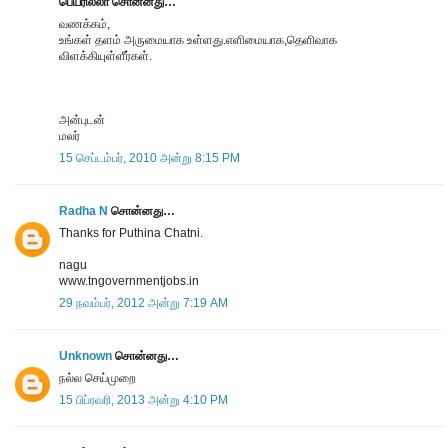
பெயரில்லா சொன்னது…
வணக்கம்,
உங்கள் தளம் அருமையாக உள்ளது.எளிமையாக,தெளிவாக
விளக்கியுள்ளீர்கள்.
அன்புடன்
மலர்
15 செப்டம்பர், 2010 அன்று 8:15 PM
Radha N
சொன்னது…
Thanks for Puthina Chatni.
nagu
www.tngovernmentjobs.in
29 நவம்பர், 2012 அன்று 7:19 AM
Unknown
சொன்னது…
நல்ல செய்முறை
15 பிப்ரவரி, 2013 அன்று 4:10 PM