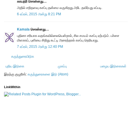
காயத்ரி சொன்னது…
அதில் சறிதளவு கசப்பு தன்மை வருகிறது.அடே தவிர்பது எப்படி.
6 ஏப்ரல், 2015 அன்று 8:21 PM
Kamala
சொன்னது…
புதினா சரியாக வதங்கவில்லையென்றால், சில சமயம் கசப்பு ஏற்படும். பச்சை
மிளகாய், புளியை சிறிது கூட்டி அரைத்தால் கசப்பு தெரியாது.
7 ஏப்ரல், 2015 அன்று 12:40 PM
கருத்துரையிடுக
புதிய இடுகை
முகப்பு
பழைய இடுகைகள்
இதற்கு குழுசேர்:
கருத்துரைகளை இடு (Atom)
LinkWithin