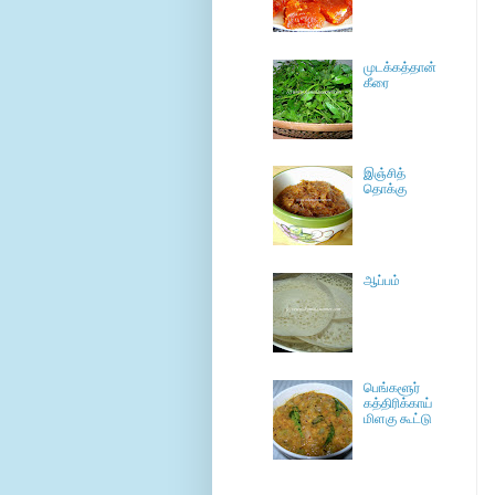
முடக்கத்தான்
கீரை
இஞ்சித்
தொக்கு
ஆப்பம்
பெங்களூர்
கத்திரிக்காய்
மிளகு கூட்டு