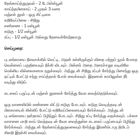
தேங்காய்த்துருவல் - 2 டேபிள்ஸ்பூன்
காய்ந்தமிளகாய் - 2 முதல் 3 வரை
மஞ்சள் தூள் - ஒரு சிட்டிகை
கறிவேப்பிலை - சிறிது
எண்ணை - 1 டீஸ்பூன்
கடுகு - 1/2 டீஸ்பூன்
உப்பு - 1/2 டீஸ்பூன் அல்லது தேவைக்கேற்றவாறு
செய்முறை:
புடலங்காயை நீளவாக்கில் வெட்டி, அதன் உள்ளிருக்கும் விதை மற்றும் நூல் போஎற
வெள்ளைப் பகுதியையும் நீக்கி விடவும். பின்னர் அதை அரைச்சதுர வடிவிலே
மெல்லிய வில்லைகளாக நறுக்கவும். அத்துடன் சிறிது உப்புச் சேர்த்து பிசைந்து ஒரு
தட்டில் போட்டு சற்று சாய்த்தால் போல் வைக்கவும். இதனால் காயிலுள்ள நீர்
வடிந்து விடும்.
கடலைப் பருப்புடன் மஞ்சள் தூளைச் சேர்த்து வேக வைத்தெடுக்கவும்.
ஒரு வாணலியில் எண்ணை விட்டு கடுகு போடவும். கடுகு வெடித்தவுடன்
மிளகாயைக் கிள்ளிப் போட்டு கறிவேப்பிலையையும் சேர்க்கவும். அத்துடன்
புடலங்காயை நன்றாகப் பிழிந்துப் போடவும். சிறிது உப்பு சேர்த்து வதக்கவும். பச்சை
வாசனை மாறி காய் வெந்தவுடன் வேக வைத்துள்ள கடலைப் பருப்பையும் பிழிந்து
சேர்க்கவும். அத்துடன் தேங்காய்த்துருவலையும் சேர்த்து இரண்டொரு நிமிடம்
கிளறி இறக்கி வைக்கவும்.