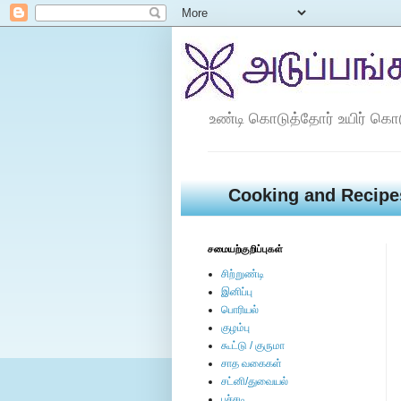
உண்டி கொடுத்தோர் உயிர் கொ
Cooking and Recipe
சமையற்குறிப்புகள்
சிற்றுண்டி
இனிப்பு
பொரியல்
குழம்பு
கூட்டு / குருமா
சாத வகைகள்
சட்னி/துவையல்
பச்சடி