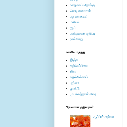
ஊறுகாய்-தொக்கு
பொடி வகைகள்
பழ வகைகள்
மசியல்
சூப்
பண்டிகைக் குறிப்பு
ரசம்/சாறு
உணவே மருந்து
இஞ்சி
கறிவேப்பிலை
கீரை
நெல்லிக்காய்
புதினா
பூண்டு
முடக்கத்தான் கீரை
பிரபலமான குறிப்புகள்
ஆப்பிள் அல்வா