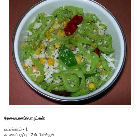
தேவையானப்பொருட்கள்:
புடலங்காய் - 1
கடலைப்பருப்பு - 2 டேபிள்ஸ்பூன்