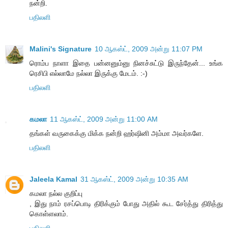
நன்றி.
பதிலளி
Malini's Signature
10 ஆகஸ்ட், 2009 அன்று 11:07 PM
ரொம்ப நாளா இதை பன்னனும்னு நினச்சுட்டு இருந்தேன்... உங்க
ரெசிபி எல்லாமே நல்லா இருக்கு மேடம். :-)
பதிலளி
கமலா
11 ஆகஸ்ட், 2009 அன்று 11:00 AM
தங்கள் வருகைக்கு மிக்க நன்றி ஹர்ஷினி அம்மா அவர்களே.
பதிலளி
Jaleela Kamal
31 ஆகஸ்ட், 2009 அன்று 10:35 AM
கமலா நல்ல குறிப்பு
, இது நாம் ர‌ச‌ப்பொடி திரிக்கும் போது அதில் கூட‌ சேர்த்து திரித்து
கொள்ள‌லாம்.
பதிலளி