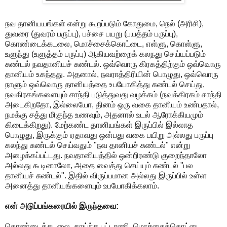
நவ தானியயங்கள் என்று கூறப்படும் கோதுமை, நெல் (அரிசி),
துவரை (துவரம் பருப்பு), பச்சை பயறு (பயத்தம் பருப்பு),
கொண்டைக்கடலை, மொச்சைக்கொட்டை, எள்ளு, கொள்ளு,
உளுந்து (உளுத்தம் பருப்பு) ஆகியவற்றைக் கலநது செய்யப்படும்
சுண்டல் நவதானியச் சுண்டல். ஒவ்வொரு கிரகத்திற்கும் ஒவ்வொரு
தானியம் உகந்தது. அதனால், நவராத்திரியின் பொழுது, ஒவ்வொரு
நாளும் ஒவ்வொரு தானியத்தை உபயோகித்து சுண்டல் செய்து,
நவகிரகங்களையும் சாந்தி படுத்துவது வழக்கம் (நவக்கிரகம் சாந்தி
அடைகிறதோ, இல்லையோ, தினம் ஒரு வகை தானியம் உண்பதால்,
நமக்கு சத்து மிகுந்த உணவும், அதனால் உடல் ஆரோக்கியமும்
கிடைக்கிறது). மேற்கண்ட தானியங்கள் இருப்பில் இல்லாத
பொழுது, இருக்கும் ஏதாவது ஒன்பது வகை பயிறு அல்லது பருப்பு
கலந்து சுண்டல் செய்வதும் "நவ தானியச் சுண்டல்" என்று
அழைக்கப்பட்டது. நவதானியத்தில் ஒன்றிரண்டு குறைந்தாலோ
அல்லது கூடினாலோ, அதை வைத்து செய்யும் சுண்டல் "பல
தானியச் சுண்டல்". இதில் விருப்பமான அல்லது இருப்பில் உள்ள
அனைத்து தானியங்களையும் உபயோகிக்கலாம்.
என் அடுப்பங்கரையில் இருந்தவை:
கொண்டைக்கடலை, காய்ந்த பட்டாணி, மொச்சைக்கொட்டை,