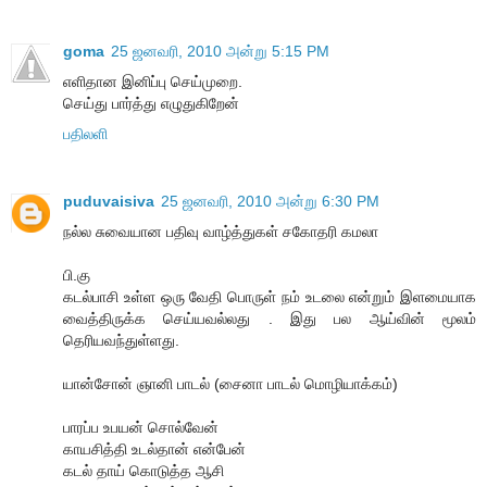
goma
25 ஜனவரி, 2010 அன்று 5:15 PM
எளிதான இனிப்பு செய்முறை.
செய்து பார்த்து எழுதுகிறேன்
பதிலளி
puduvaisiva
25 ஜனவரி, 2010 அன்று 6:30 PM
நல்ல சுவையான பதிவு வாழ்த்துகள் சகோதரி கமலா
பி.கு
கடல்பாசி உள்ள ஒரு வேதி பொருள் நம் உடலை என்றும் இளமையாக
வைத்திருக்க செய்யவல்லது . இது பல ஆய்வின் மூலம்
தெரியவந்துள்ளது.
யான்சோன் ஞானி பாடல் (சைனா பாடல் மொழியாக்கம்)
பாரப்ப உபயன் சொல்வேன்
காயசித்தி உடல்தான் என்பேன்
கடல் தாய் கொடுத்த ஆசி