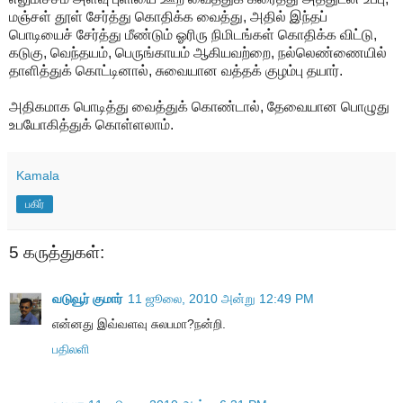
மஞ்சள் தூள் சேர்த்து கொதிக்க வைத்து, அதில் இந்தப்
பொடியைச் சேர்த்து மீண்டும் ஓரிரு நிமிடங்கள் கொதிக்க விட்டு,
கடுகு, வெந்தயம், பெருங்காயம் ஆகியவற்றை, நல்லெண்ணையில்
தாளித்துக் கொட்டினால், சுவையான வத்தக் குழம்பு தயார்.
அதிகமாக பொடித்து வைத்துக் கொண்டால், தேவையான பொழுது
உபயோகித்துக் கொள்ளலாம்.
Kamala
பகிர்
5 கருத்துகள்:
வடுவூர் குமார்
11 ஜூலை, 2010 அன்று 12:49 PM
என்ன‌து இவ்வ‌ள‌வு சுல‌ப‌மா?ந‌ன்றி.
பதிலளி