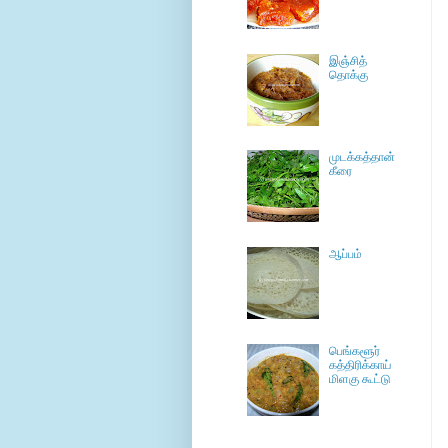
இஞ்சித்
தொக்கு
முடக்கத்தான்
கீரை
ஆப்பம்
பெங்களூர்
கத்திரிக்காய்
மிளகு கூட்டு