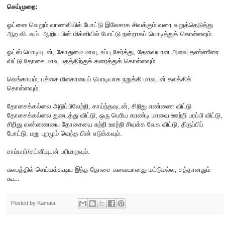
செய்முறை:
ஓட்ஸை வெறும் வாணலியில் போட்டு இலேசாக சிவக்கும் வரை வறுத்தெடுத்து
ஆற விடவும். ஆறிய பின் மிக்ஸியில் போட்டு நன்றாகப் பொடித்துக் கொள்ளவும்.
ஓட்ஸ் பொடியுடன், கோதுமை மாவு, உப்பு சேர்த்து, தேவையான அளவு தண்ணீரை
விட்டு தோசை மாவு பதத்திற்குக் கரைத்துக் கொள்ளவும்.
வெங்காயம், பச்சை மிளகாயைப் பொடியாக நறுக்கி மாவுடன் கலக்கிக்
கொள்ளவும்.
தோசைக்கல்லை அடுப்பிலேற்றி, காய்ந்தவுடன், சிறிது எண்ணை விட்டு
தோசைக்கல்லை துடைத்து விட்டு, ஒரு பெரிய கரண்டி மாவை ஊற்றி பரப்பி விட்டு,
சிறிது எண்ணையை தோசையை சுற்றி ஊற்றி சிவக்க வேக விட்டு, திருப்பிப்
போட்டு, மறு புறமும் வெந்த பின் எடுக்கவும்.
சாம்பார்/சட்னியுடன் பரிமாறவும்.
சுலபத்தில் செய்யக்கூடிய இந்த தோசை சுவையானது மட்டுமல்ல, சத்தானதும்
கூட.
Posted by
Kamala