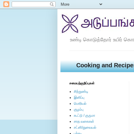
உண்டி கொடுத்தோர் உயிர் கொ
Cooking and Recipe
சமையற்குறிப்புகள்
சிற்றுண்டி
இனிப்பு
பொரியல்
குழம்பு
கூட்டு / குருமா
சாத வகைகள்
சட்னி/துவையல்
பச்சடி