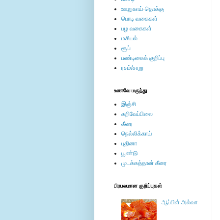
ஊறுகாய்-தொக்கு
பொடி வகைகள்
பழ வகைகள்
மசியல்
சூப்
பண்டிகைக் குறிப்பு
ரசம்/சாறு
உணவே மருந்து
இஞ்சி
கறிவேப்பிலை
கீரை
நெல்லிக்காய்
புதினா
பூண்டு
முடக்கத்தான் கீரை
பிரபலமான குறிப்புகள்
ஆப்பிள் அல்வா