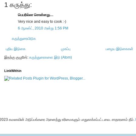
1 கருத்து:
பெயரில்லா சொன்னது…
Very nice and easy to cook :-)
6 ஆகஸ்ட், 2010 அன்று 1:56 PM
கருத்துரையிடுக
புதிய இடுகை
முகப்பு
பழைய இடுகைகள்
இதற்கு குழுசேர்:
கருத்துரைகளை இடு (Atom)
LinkWithin
-2023 கமலாவின் அடுப்பங்கரை அனைத்து உரிமைகளும் பாதுகாக்கப்பட்டவை. சாதாரணம் தீம்.