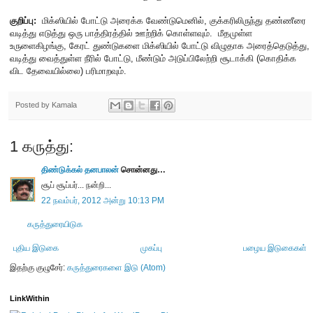
குறிப்பு:
மிக்ஸியில் போட்டு அரைக்க வேண்டுமெனில், குக்கரிலிருந்து தண்ணீரை
வடித்து எடுத்து ஒரு பாத்திரத்தில் ஊற்றிக் கொள்ளவும். மீதமுள்ள
உருளைகிழங்கு, கேரட் துண்டுகளை மிக்ஸியில் போட்டு விழுதாக அரைத்தெடுத்து,
வடித்து வைத்துள்ள நீரில் போட்டு, மீண்டும் அடுப்பிலேற்றி சூடாக்கி (கொதிக்க
விட தேவையில்லை) பரிமாறவும்.
Posted by
Kamala
1 கருத்து:
திண்டுக்கல் தனபாலன்
சொன்னது…
சூப் சூப்பர்... நன்றி...
22 நவம்பர், 2012 அன்று 10:13 PM
கருத்துரையிடுக
புதிய இடுகை
முகப்பு
பழைய இடுகைகள்
இதற்கு குழுசேர்:
கருத்துரைகளை இடு (Atom)
LinkWithin