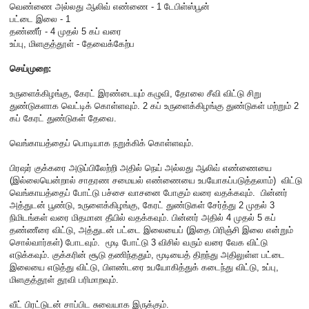
வெண்ணை அல்லது ஆலிவ் எண்ணை - 1 டேபிள்ஸ்பூன்
பட்டை இலை - 1
தண்ணீர் - 4 முதல் 5 கப் வரை
உப்பு, மிளகுத்தூள் - தேவைக்கேற்ப
செய்முறை:
உருளைக்கிழங்கு, கேரட் இரண்டையும் கழுவி, தோலை சீவி விட்டு சிறு
துண்டுகளாக வெட்டிக் கொள்ளவும். 2 கப் உருளைக்கிழங்கு துண்டுகள் மற்றும் 2
கப் கேரட் துண்டுகள் தேவை.
வெங்காயத்தைப் பொடியாக நறுக்கிக் கொள்ளவும்.
பிரஷர் குக்கரை அடுப்பிலேற்றி அதில் நெய் அல்லது ஆலிவ் எண்ணையை
(இல்லையென்றால் சாதரண சமையல் எண்ணையை உபயோகப்படுத்தலாம்) விட்டு
வெங்காயத்தைப் போட்டு பச்சை வாசனை போகும் வரை வதக்கவும். பின்னர்
அத்துடன் பூண்டு, உருளைக்கிழங்கு, கேரட் துண்டுகள் சேர்த்து 2 முதல் 3
நிமிடங்கள் வரை மிதமான தீயில் வதக்கவும். பின்னர் அதில் 4 முதல் 5 கப்
தண்ணீரை விட்டு, அத்துடன் பட்டை இலையைப் (இதை பிரிஞ்சி இலை என்றும்
சொல்வார்கள்) போடவும். மூடி போட்டு 3 விசில் வரும் வரை வேக விட்டு
எடுக்கவும். குக்கரின் சூடு தணிந்ததும், மூடியைத் திறந்து அதிலுள்ள பட்டை
இலையை எடுத்து விட்டு, பிளண்டரை உபயோகித்துக் கடைந்து விட்டு, உப்பு,
மிளகுத்தூள் தூவி பரிமாறவும்.
வீட் பிரட்டுடன் சாப்பிட சுவையாக இருக்கும்.