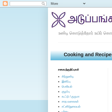
உண்டி கொடுத்தோர் உயிர் கொ
Cooking and Recipe
சமையற்குறிப்புகள்
சிற்றுண்டி
இனிப்பு
பொரியல்
குழம்பு
கூட்டு / குருமா
சாத வகைகள்
சட்னி/துவையல்
பச்சடி