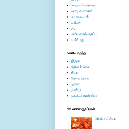
ஊறுகாய்-தொக்கு
பொடி வகைகள்
பழ வகைகள்
மசியல்
சூப்
பண்டிகைக் குறிப்பு
ரசம்/சாறு
உணவே மருந்து
இஞ்சி
கறிவேப்பிலை
கீரை
நெல்லிக்காய்
புதினா
பூண்டு
முடக்கத்தான் கீரை
பிரபலமான குறிப்புகள்
ஆப்பிள் அல்வா