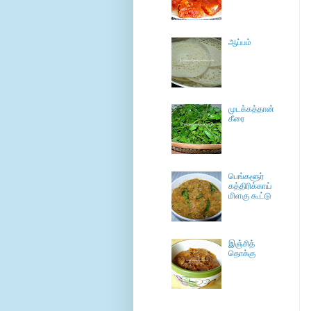
ஆப்பம்
முடக்கத்தான்
கீரை
பெங்களூர்
கத்திரிக்காய்
மிளகு கூட்டு
இஞ்சித்
தொக்கு