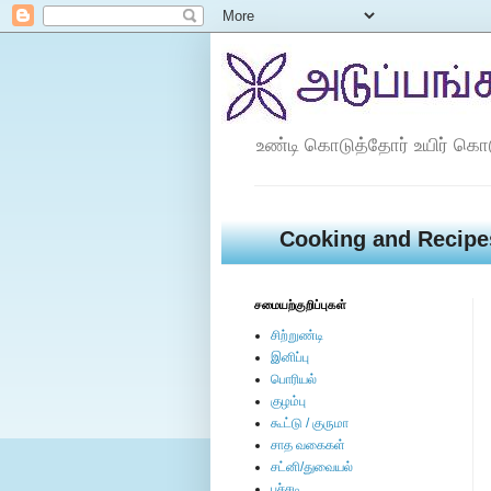
உண்டி கொடுத்தோர் உயிர் கொ
Cooking and Recipe
சமையற்குறிப்புகள்
சிற்றுண்டி
இனிப்பு
பொரியல்
குழம்பு
கூட்டு / குருமா
சாத வகைகள்
சட்னி/துவையல்
பச்சடி