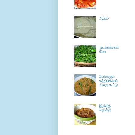
ஆப்பம்
முடக்கத்தான்
கீரை
பெங்களூர்
கத்திரிக்காய்
மிளகு கூட்டு
இஞ்சித்
தொக்கு