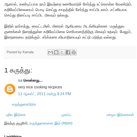
ஆனால், கண்டிப்பாக நாம் இவற்றை உணவோடுச் சேர்த்து உட்கொள்ள வேண்டும்.
கறிவேப்பிலையைப் பொடி செய்து சாதத்தில் சேர்த்து சாப்பிடலாம். சட்னியாக
செய்து தினப்படி சாப்பிட மிகவும் நல்லது.
இதில் நார்சத்து, வைட்டமின், மினரல் ஆகியவை அடங்கியுள்ளன. மருத்துவ
குணங்கள் நிறைந்துள்ள கறிவேப்பிலை செரிமானத்திற்கு மிகவும் உதவும். மேலும்,
இளநரையை தடுக்கும். சர்க்கரை வியாதியையும் கட்டு படுத்த வல்லது.
Posted by
Kamala
1 கருத்து:
sa
சொன்னது…
very nice cooking recpices
11 ஆகஸ்ட், 2011 அன்று 8:24 PM
கருத்துரையிடுக
புதிய இடுகை
முகப்பு
பழைய இடுகைகள்
இதற்கு குழுசேர்:
கருத்துரைகளை இடு (Atom)
LinkWithin