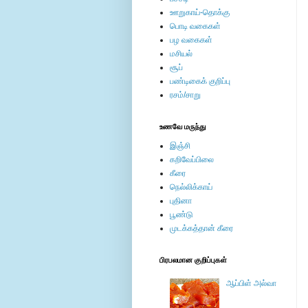
ஊறுகாய்-தொக்கு
பொடி வகைகள்
பழ வகைகள்
மசியல்
சூப்
பண்டிகைக் குறிப்பு
ரசம்/சாறு
உணவே மருந்து
இஞ்சி
கறிவேப்பிலை
கீரை
நெல்லிக்காய்
புதினா
பூண்டு
முடக்கத்தான் கீரை
பிரபலமான குறிப்புகள்
ஆப்பிள் அல்வா