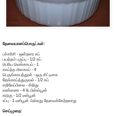
தேவையானப்பொருட்கள்:
பச்சரிசி - ஒன்றரை கப்
பயத்தம் பருப்பு - 1/2 கப்
பெரிய வெங்காயம் - 1
காய்ந்த மிளகாய் - 4
பெருங்காயத்தூள் - ஒரு சிட்டிகை
தேங்காய்த்துருவல் - 1/2 கப்
கறிவேப்பிலை - சிறிது
எண்ணை - 4 டேபிள்ஸ்பூன்
கடுகு - 1/2 டீஸ்பூன்
உப்பு - 1 டீஸ்பூன் அல்லது தேவைக்கேற்றவாறு
செய்முறை: