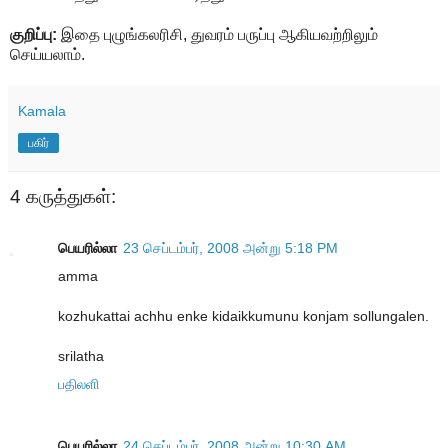
குறிப்பு:
இதை புழுங்கலரிசி, துவரம் பருப்பு ஆகியவற்றிலும்
செய்யலாம்.
Kamala
பகிர்
4 கருத்துகள்:
பெயரில்லா
23 செப்டம்பர், 2008 அன்று 5:18 PM
amma
kozhukattai achhu enke kidaikkumunu konjam sollungalen.
srilatha
பதிலளி
பெயரில்லா
24 செப்டம்பர், 2008 அன்று 10:30 AM