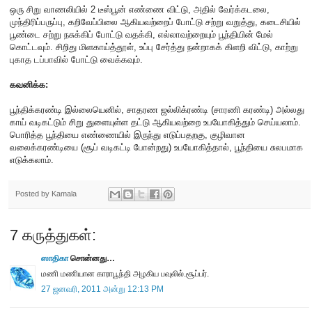
ஒரு சிறு வாணலியில் 2 டீஸ்பூன் எண்ணை விட்டு, அதில் வேர்க்கடலை,
முந்திரிப்பருப்பு, கறிவேப்பிலை ஆகியவற்றைப் போட்டு சற்று வறுத்து, கடைசியில்
பூண்டை சற்று நசுக்கிப் போட்டு வதக்கி, எல்லாவற்றையும் பூந்தியின் மேல்
கொட்டவும். சிறிது மிளகாய்த்தூள், உப்பு சேர்த்து நன்றாகக் கிளறி விட்டு, காற்று
புகாத டப்பாவில் போட்டு வைக்கவும்.
கவனிக்க:
பூந்திக்கரண்டி இல்லையெனில், சாதரண ஜல்லிக்ரண்டி (சாரணி கரண்டி) அல்லது
காய் வடிகட்டும் சிறு துளையுள்ள தட்டு ஆகியவற்றை உபயோகித்தும் செய்யலாம்.
பொரித்த பூந்தியை எண்ணையில் இருந்து எடுப்பதறகு, குழிவான
வலைக்கரண்டியை (சூப் வடிகட்டி போன்றது) உபயோகித்தால், பூந்தியை சுலபமாக
எடுக்கலாம்.
Posted by
Kamala
7 கருத்துகள்:
ஸாதிகா
சொன்னது…
மணி மணியான காராபூந்தி அழகிய பவுலில்.சூப்பர்.
27 ஜனவரி, 2011 அன்று 12:13 PM