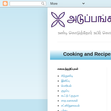
உண்டி கொடுத்தோர் உயிர் கொ
Cooking and Recipe
சமையற்குறிப்புகள்
சிற்றுண்டி
இனிப்பு
பொரியல்
குழம்பு
கூட்டு / குருமா
சாத வகைகள்
சட்னி/துவையல்
பச்சடி