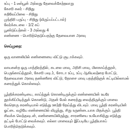
உப்பு - 1 டீஸ்பூன் அல்லது தேவைக்கேற்றவாறு
கேசரி கலர் - சிறிது
கறிவேப்பிலை - சிறிது
முந்திரி பருப்பு - சிறிது (விருப்பப்பட்டால்)
வேர்க்கடலை - 1/2 கப்
பூண்டுப்பற்கள் - 3 அல்லது 4
எண்ணை - பொரித்தெடுப்பதற்கு தேவையான அளவு
செய்முறை:
ஒரு வாணலியில் எண்ணையை விட்டு சூடாக்கவும்.
வாயகன்ற ஒரு பாத்திரத்தில், கடலை மாவு, அரிசி மாவு, மிளகாய்த்தூள்,
பெருங்காய்த்தூள், கேசரி பவுடர், சோடா உப்பு, உப்பு ஆகியவற்றை போட்டு,
தேவையான அளவு தண்ணீரை விட்டு, தோசை மாவு பதத்திற்குக் கட்டியில்லாமல்
கரைத்துக் கொள்ளவும்.
பூந்திக்கரண்டியை, காய்ந்துக் கொண்டிருக்கும் எண்ணையின் உயரே
தூக்கிப்பிடித்துக் கொண்டு, அதன் மேல் கரைத்து வைத்திருக்கும் மாவை
வேறொரு கரண்டியால் எடுத்து ஊற்றி தேய்த்து விடவும். மாவு பூந்தி கரண்டியின்
ஓட்டை வழியே எண்ணையில் விழுந்து, சிறு உருண்டையாக மிதக்கும். பூந்தி
சிவக்க வெந்தவுடன், எண்ணையிலிருந்து, சாரணியை உபயோகித்து எடுத்து
தட்டில் போட்டு வைக்கவும். எல்லா மாவையும் இப்படியே பூந்தியாகப்
பொரித்தெடுக்கவும்.