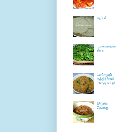
ஆப்பம்
முடக்கத்தான்
கீரை
பெங்களூர்
கத்திரிக்காய்
மிளகு கூட்டு
இஞ்சித்
தொக்கு