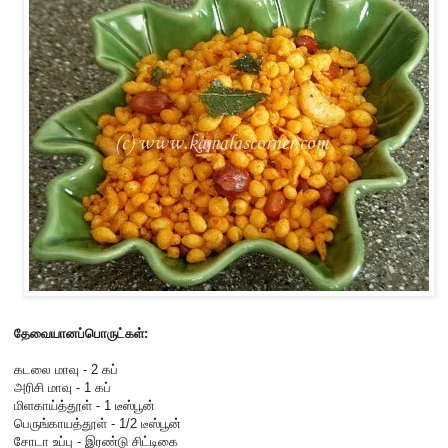
தேவையானப்பொருட்கள்:
கடலை மாவு - 2 கப்
அரிசி மாவு - 1 கப்
மிளகாய்த்தூள் - 1 டீஸ்பூன்
பெருங்காயத்தூள் - 1/2 டீஸ்பூன்
சோடா உப்பு - இரண்டு சிட்டிகை