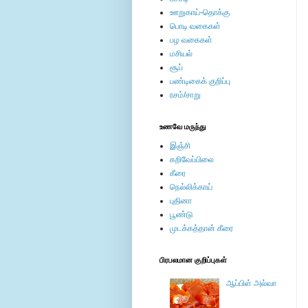
ஊறுகாய்-தொக்கு
பொடி வகைகள்
பழ வகைகள்
மசியல்
சூப்
பண்டிகைக் குறிப்பு
ரசம்/சாறு
உணவே மருந்து
இஞ்சி
கறிவேப்பிலை
கீரை
நெல்லிக்காய்
புதினா
பூண்டு
முடக்கத்தான் கீரை
பிரபலமான குறிப்புகள்
ஆப்பிள் அல்வா