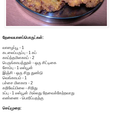
தேவையானப்பொருட்கள்:
வாழைப்பூ - 1
கடலைப்பருப்பு - 1 கப்
காய்ந்தமிளகாய் - 2
பெருங்காயத்தூள் - ஒரு சிட்டிகை
சோம்பு - 1 டீஸ்பூன்
இஞ்சி - ஒரு சிறு துண்டு
வெங்காயம் - 1
பச்சை மிளகாஉ - 2
கறிவேப்பிலை - சிறிது
உப்பு - 1 டீஸ்பூன் அல்லது தேவைக்கேற்றவாறு
எண்ணை - பொரிப்பதற்கு
செய்முறை: