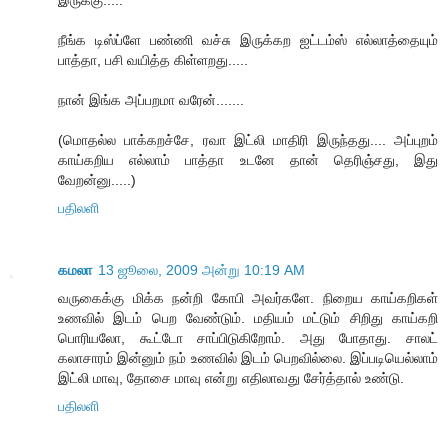
இருக்கு.....
நீங்க டிஸ்ப்ளே பண்ணி வச்சு இருக்கற ஐட்டம்ஸ் எல்லாத்தையும்
பாத்தா, பசி வயித்த கிள்ளறது.....
நான் இங்க அப்பறமா வரேன்.......
(மொதல்ல பாக்கறச்சே, ரவா இட்லி மாதிரி இருந்தது.... அப்புறம்
காய்கறிய எல்லாம் பாத்தா உடனே தான் தெரிஞ்சது, இது
வேறன்னு.....)
பதிலளி
கமலா
13 ஜூலை, 2009 அன்று 10:19 AM
வருகைக்கு மிக்க நன்றி கோபி அவர்களே. நிறைய காய்கறிகள்
உணவில் இடம் பெற வேண்டும். மதியம் மட்டும் சிறிது காய்கறி
பொரியலோ, கூட்டோ சாப்பிடுகிறோம். அது போதாது. சாலட்
கலாசாரம் இன்னும் நம் உணவில் இடம் பெறவில்லை. இப்படியெல்லாம்
இட்லி மாவு, தோசை மாவு என்று எதிலாவது சேர்த்தால் உண்டு.
பதிலளி