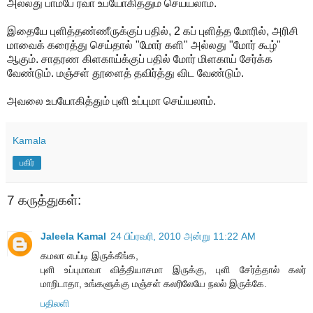
அல்லது பாம்பே ரவா உபயோகித்தும் செய்யலாம்.
இதையே புளித்தண்ணீருக்குப் பதில், 2 கப் புளித்த மோரில், அரிசி
மாவைக் கரைத்து செய்தால் "மோர் களி" அல்லது "மோர் கூழ்"
ஆகும். சாதரண கிளகாய்க்குப் பதில் மோர் மிளகாய் சேர்க்க
வேண்டும். மஞ்சள் தூளைத் தவிர்த்து விட வேண்டும்.
அவலை உபயோகித்தும் புளி உப்புமா செய்யலாம்.
Kamala
பகிர்
7 கருத்துகள்:
Jaleela Kamal
24 பிப்ரவரி, 2010 அன்று 11:22 AM
கமலா எபப்டி இருக்கீங்க,
புளி உப்புமாவா வித்தியாசமா இருக்கு, புளி சேர்த்தால் கலர்
மாறிடாதா, உங்களுக்கு மஞ்சள் கலரிலேயே நலல் இருக்கே.
பதிலளி