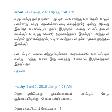
கமலா
24 பிப்ரவரி, 2010 அன்று 2:40 PM
வருகைக்கு நன்றி ஜலீலா. புதுப்புளி உபயோகித்து செய்தேன். மேலும்
புளிச்சாறு (ஒரு நெல்லிக்காயளவு கரைத்தால்) ஒன்று அல்லது
இரண்டு டேபிள்ஸ்பூன் தான் இருக்கும். அதை 2 கப் நீருடன்
கலக்கும் பொழுது வெளிர் நிறமாகத்தான் இருக்கும். அத்துடன்
மஞ்சள் தூள் சேர்த்தால், உப்புமா வெந்தவுடன் நல்ல மஞ்சள் நிறத்தில்
இருக்கும்.
புளி உப்புமா, மாலை சிற்றுண்டிக்காக, கிராமங்களில் செய்யப்படும்
ஒன்று. மறந்து போன இது மறைந்து போகாமல் இருக்கத்தான்
இந்தப்பதிவு.
பதிலளி
mathy
2 மார்ச், 2010 அன்று 4:03 AM
ஆஹா....ஒவ்வொரு ஐட்டங்களையும் பார்க்கும் போது
சூப்பராகயிருக்கு...ரொம்ப நன்றி கமலா...
ஆமா உங்களிடம் 1 கேட்கலாமா..?