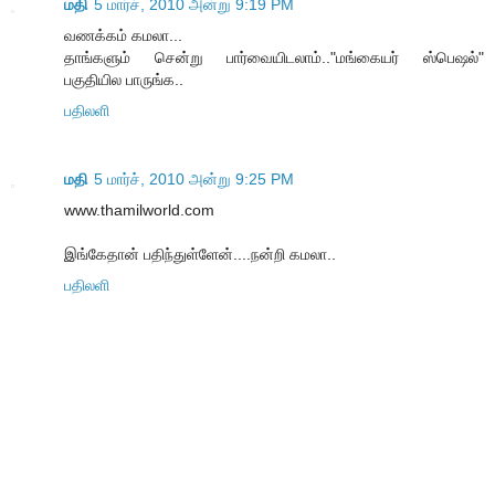
மதி
5 மார்ச், 2010 அன்று 9:19 PM
வணக்கம் கமலா...
தாங்களும் சென்று பார்வையிடலாம்.."மங்கையர் ஸ்பெஷல்"
பகுதியில பாருங்க..
பதிலளி
மதி
5 மார்ச், 2010 அன்று 9:25 PM
www.thamilworld.com
இங்கேதான் பதிந்துள்ளேன்....நன்றி கமலா..
பதிலளி