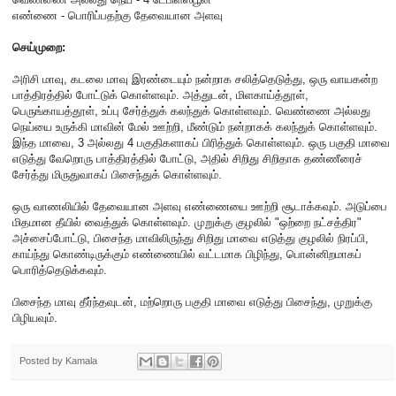
எண்ணை - பொரிப்பதற்கு தேவையான அளவு
செய்முறை:
அரிசி மாவு, கடலை மாவு இரண்டையும் நன்றாக சலித்தெடுத்து, ஒரு வாயகன்ற
பாத்திரத்தில் போட்டுக் கொள்ளவும். அத்துடன், மிளகாய்த்தூள்,
பெருங்காயத்தூள், உப்பு சேர்த்துக் கலந்துக் கொள்ளவும். வெண்ணை அல்லது
நெய்யை உருக்கி மாவின் மேல் ஊற்றி, மீண்டும் நன்றாகக் கலந்துக் கொள்ளவும்.
இந்த மாவை, 3 அல்லது 4 பகுதிகளாகப் பிரித்துக் கொள்ளவும். ஒரு பகுதி மாவை
எடுத்து வேறொரு பாத்திரத்தில் போட்டு, அதில் சிறிது சிறிதாக தண்ணீரைச்
சேர்த்து மிருதுவாகப் பிசைந்துக் கொள்ளவும்.
ஒரு வாணலியில் தேவையான அளவு எண்ணையை ஊற்றி சூடாக்கவும். அடுப்பை
மிதமான தீயில் வைத்துக் கொள்ளவும். முறுக்கு குழலில் "ஒற்றை நட்சத்திர"
அச்சைப்போட்டு, பிசைந்த மாவிலிருந்து சிறிது மாவை எடுத்து குழலில் நிரப்பி,
காய்ந்து கொண்டிருக்கும் எண்ணையில் வட்டமாக பிழிந்து, பொன்னிறமாகப்
பொரித்தெடுக்கவும்.
பிசைந்த மாவு தீர்ந்தவுடன், மற்றொரு பகுதி மாவை எடுத்து பிசைந்து, முறுக்கு
பிழியவும்.
Posted by
Kamala