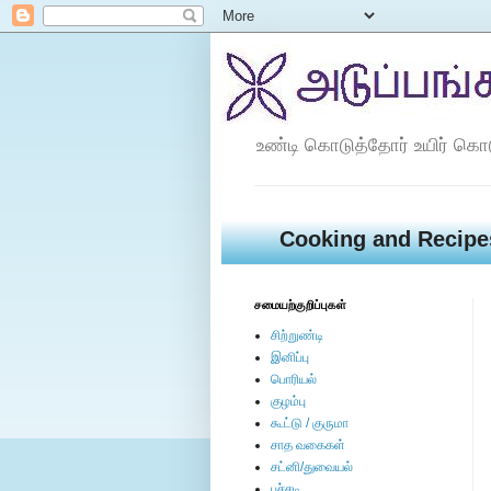
உண்டி கொடுத்தோர் உயிர் கொ
Cooking and Recipe
சமையற்குறிப்புகள்
சிற்றுண்டி
இனிப்பு
பொரியல்
குழம்பு
கூட்டு / குருமா
சாத வகைகள்
சட்னி/துவையல்
பச்சடி