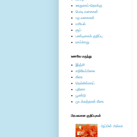
ஊறுகாய்-தொக்கு
பொடி வகைகள்
பழ வகைகள்
மசியல்
சூப்
பண்டிகைக் குறிப்பு
ரசம்/சாறு
உணவே மருந்து
இஞ்சி
கறிவேப்பிலை
கீரை
நெல்லிக்காய்
புதினா
பூண்டு
முடக்கத்தான் கீரை
பிரபலமான குறிப்புகள்
ஆப்பிள் அல்வா