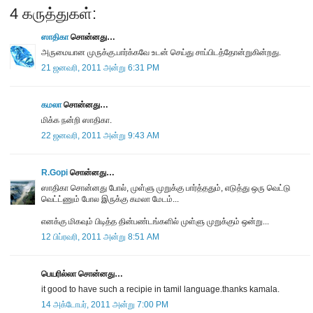
4 கருத்துகள்:
ஸாதிகா
சொன்னது…
அருமையான முருக்கு.பார்க்கவே உடன் செய்து சாப்பிடத்தோன்றுகின்றது.
21 ஜனவரி, 2011 அன்று 6:31 PM
கமலா
சொன்னது…
மிக்க நன்றி ஸாதிகா.
22 ஜனவரி, 2011 அன்று 9:43 AM
R.Gopi
சொன்னது…
ஸாதிகா சொன்னது போல், முள்ளு முறுக்கு பார்த்ததும், எடுத்து ஒரு வெட்டு
வெட்ட்ணும் போல இருக்கு கமலா மேடம்...
எனக்கு மிகவும் பிடித்த தின்பண்டங்களில் முள்ளு முறுக்கும் ஒன்று...
12 பிப்ரவரி, 2011 அன்று 8:51 AM
பெயரில்லா சொன்னது…
it good to have such a recipie in tamil language.thanks kamala.
14 அக்டோபர், 2011 அன்று 7:00 PM