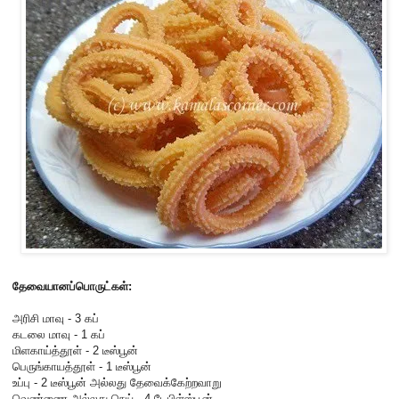
தேவையானப்பொருட்கள்:
அரிசி மாவு - 3 கப்
கடலை மாவு - 1 கப்
மிளகாய்த்தூள் - 2 டீஸ்பூன்
பெருங்காயத்தூள் - 1 டீஸ்பூன்
உப்பு - 2 டீஸ்பூன் அல்லது தேவைக்கேற்றவாறு
வெண்ணை அல்லது நெய் - 4 டேபிள்ஸ்பூன்