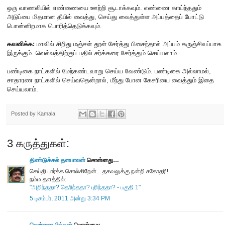
ஒரு வாணலியில் எண்ணையை ஊற்றி சூடாக்கவும். எண்ணை காய்ந்ததும்
அடுப்பை மிதமான தீயில் வைத்து, செய்து வைத்துள்ள அப்பத்தைப் போட்டு
பொன்னிறமாக பொரித்தெடுக்கவும்.
கவனிக்க:
மாவில் சிறிது மஞ்சள் தூள் சேர்த்து பிசைந்தால் அப்பம் கருஞ்சிவப்பாக
இருக்கும். வெல்லத்திற்குப் பதில் சர்க்கரை சேர்த்தும் செய்யலாம்.
பண்டிகை நாட்களில் மேற்கண்டவாறு செய்ய வேண்டும். பண்டிகை அல்லாமல்,
சாதாரண நாட்களில் செய்வதென்றால், மீந்து போன கேசரியை வைத்தும் இதை
செய்யலாம்.
Posted by
Kamala
3 கருத்துகள்:
திண்டுக்கல் தனபாலன்
சொன்னது…
செய்தி பார்க்க சொல்கிறேன்... தகவலுக்கு நன்றி சகோதரி!
நம்ம தளத்தில்:
"அறிந்ததா? தெரிந்ததா? புரிந்ததா? - பகுதி 1"
5 டிசம்பர், 2011 அன்று 3:34 PM
சென்னை பித்தன்
சொன்னது…