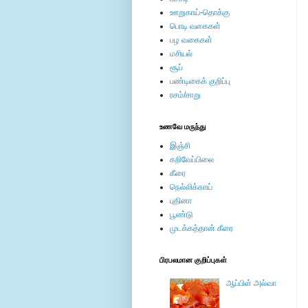
ஊறுகாய்-தொக்கு
பொடி வகைகள்
பழ வகைகள்
மசியல்
சூப்
பண்டிகைக் குறிப்பு
ரசம்/சாறு
உணவே மருந்து
இஞ்சி
கறிவேப்பிலை
கீரை
நெல்லிக்காய்
புதினா
பூண்டு
முடக்கத்தான் கீரை
பிரபலமான குறிப்புகள்
ஆப்பிள் அல்வா