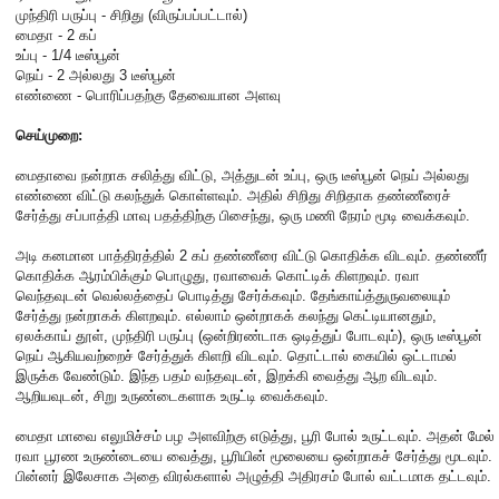
முந்திரி பருப்பு - சிறிது (விருப்பப்பட்டால்)
மைதா - 2 கப்
உப்பு - 1/4 டீஸ்பூன்
நெய் - 2 அல்லது 3 டீஸ்பூன்
எண்ணை - பொரிப்பதற்கு தேவையான அளவு
செய்முறை:
மைதாவை நன்றாக சலித்து விட்டு, அத்துடன் உப்பு, ஒரு டீஸ்பூன் நெய் அல்லது
எண்ணை விட்டு கலந்துக் கொள்ளவும். அதில் சிறிது சிறிதாக தண்ணீரைச்
சேர்த்து சப்பாத்தி மாவு பதத்திற்கு பிசைந்து, ஒரு மணி நேரம் மூடி வைக்கவும்.
அடி கனமான பாத்திரத்தில் 2 கப் தண்ணீரை விட்டு கொதிக்க விடவும். தண்ணீர்
கொதிக்க ஆரம்பிக்கும் பொழுது, ரவாவைக் கொட்டிக் கிளறவும். ரவா
வெந்தவுடன் வெல்லத்தைப் பொடித்து சேர்க்கவும். தேங்காய்த்துருவலையும்
சேர்த்து நன்றாகக் கிளறவும். எல்லாம் ஒன்றாகக் கலந்து கெட்டியானதும்,
ஏலக்காய் தூள், முந்திரி பருப்பு (ஒன்றிரண்டாக ஒடித்துப் போடவும்), ஒரு டீஸ்பூன்
நெய் ஆகியவற்றைச் சேர்த்துக் கிளறி விடவும். தொட்டால் கையில் ஒட்டாமல்
இருக்க வேண்டும். இந்த பதம் வந்தவுடன், இறக்கி வைத்து ஆற விடவும்.
ஆறியவுடன், சிறு உருண்டைகளாக உருட்டி வைக்கவும்.
மைதா மாவை எலுமிச்சம் பழ அளவிற்கு எடுத்து, பூரி போல் உருட்டவும். அதன் மேல்
ரவா பூரண உருண்டையை வைத்து, பூரியின் மூலையை ஒன்றாகச் சேர்த்து மூடவும்.
பின்னர் இலேசாக அதை விரல்களால் அழுத்தி அதிரசம் போல் வட்டமாக தட்டவும்.