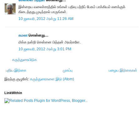
இன்றைய வலைச்சரத்தில் உங்கள் பதிவு பற்றிப் பேசும் பாக்கியம் எனக்குக்
கிடைத்தது.முடிந்தால் பாருங்கள்.
10 ஜனவரி, 2012 அன்று 11:26 AM
கமலா
சொன்னது…
மிக்க நன்றி சென்னை பித்தன் அவர்களே.
10 ஜனவரி, 2012 அன்று 3:01 PM
கருத்துரையிடுக
புதிய இடுகை
முகப்பு
பழைய இடுகைகள்
இதற்கு குழுசேர்:
கருத்துரைகளை இடு (Atom)
LinkWithin