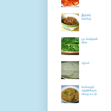
இஞ்சித்
தொக்கு
முடக்கத்தான்
கீரை
ஆப்பம்
பெங்களூர்
கத்திரிக்காய்
மிளகு கூட்டு