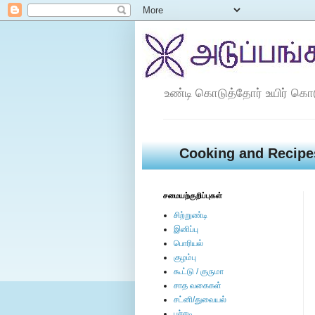
உண்டி கொடுத்தோர் உயிர் கொ
Cooking and Recipe
சமையற்குறிப்புகள்
சிற்றுண்டி
இனிப்பு
பொரியல்
குழம்பு
கூட்டு / குருமா
சாத வகைகள்
சட்னி/துவையல்
பச்சடி