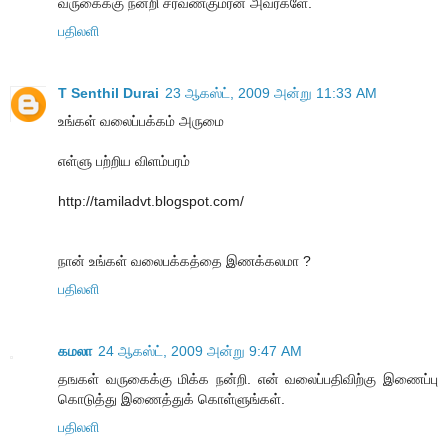
வருகைக்கு நன்றி சரவணகுமரன் அவர்களே.
பதிலளி
T Senthil Durai
23 ஆகஸ்ட், 2009 அன்று 11:33 AM
உங்கள் வலைப்பக்கம் அருமை
எள்ளு பற்றிய விளம்பரம்
http://tamiladvt.blogspot.com/
நான் உங்கள் வலைபக்கத்தை இணக்கலமா ?
பதிலளி
கமலா
24 ஆகஸ்ட், 2009 அன்று 9:47 AM
தஙகள் வருகைக்கு மிக்க நன்றி. என் வலைப்பதிவிற்கு இணைப்பு
கொடுத்து இணைத்துக் கொள்ளுங்கள்.
பதிலளி